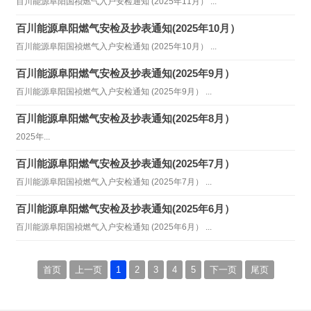
百川能源阜阳国祯燃气入户安检通知 (2025年11月） ...
百川能源阜阳燃气安检及抄表通知(2025年10月）
百川能源阜阳国祯燃气入户安检通知 (2025年10月） ...
百川能源阜阳燃气安检及抄表通知(2025年9月）
百川能源阜阳国祯燃气入户安检通知 (2025年9月） ...
百川能源阜阳燃气安检及抄表通知(2025年8月）
2025年...
百川能源阜阳燃气安检及抄表通知(2025年7月）
百川能源阜阳国祯燃气入户安检通知 (2025年7月） ...
百川能源阜阳燃气安检及抄表通知(2025年6月）
百川能源阜阳国祯燃气入户安检通知 (2025年6月） ...
首页
上一页
1
2
3
4
5
下一页
尾页