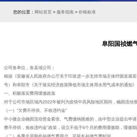
您的位置：
网站首页
>
服务指南
>
价格标准
阜阳国祯燃
公司各单位，各县域公司：
根据《安徽省人民政府办公厅关于印发进一步支持市场主体纾困发展若干
号）和阜阳市《关于落实经济政策降低市场主体用水用气成本的通知》
一、积极落实费用缓缴政策
对于公司市场区域内2022年被列为疫情中高风险地区期间，确因流动
（一）“欠费不停供、不收违约金”
中小微企业确因流动资金紧张、气费缴纳困难的，由中型企业提出申请
费不停供，免收违约金”政策，设立不低于6个月的费用缓缴期，缓缴
（二）冬季非居顺价补缴气费用户，可延长补缴气费时间