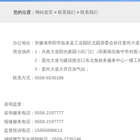
您的位置：
网站首页
>
联系我们
>
联系我们
办公地址：安徽省阜阳市临泉县工业园区北园居委会孙庄姜尚大道
营业场所：1：兴泉大道阳光家园小区门口（田家炳实验中学对面
2：霞光大道与建设路交口东北角政务服务中心一楼工程
3：姜尚大道大齐庄加气站；
联系方式：0558-6536186
咨询监督：
咨询服务电话：0558-2197777
报修服务电话：0558-2197777
监督投诉电话：15955898613
城镇燃气安全举报电话：0558-2235146