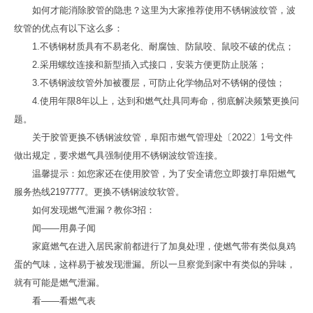
如何才能消除胶管的隐患？这里为大家推荐使用不锈钢波纹管，波
纹管的优点有以下这么多：
1.不锈钢材质具有不易老化、耐腐蚀、防鼠咬、鼠咬不破的优点；
2.采用螺纹连接和新型插入式接口，安装方便更防止脱落；
3.不锈钢波纹管外加被覆层，可防止化学物品对不锈钢的侵蚀；
4.使用年限8年以上，达到和燃气灶具同寿命，彻底解决频繁更换问
题。
关于胶管更换不锈钢波纹管，阜阳市燃气管理处〔2022〕1号文件
做出规定，要求燃气具强制使用不锈钢波纹管连接。
温馨提示：如您家还在使用胶管，为了安全请您立即拨打阜阳燃气
服务热线2197777。更换不锈钢波纹软管。
如何发现燃气泄漏？教你3招：
闻——用鼻子闻
家庭燃气在进入居民家前都进行了加臭处理，使燃气带有类似臭鸡
蛋的气味，这样易于被发现泄漏。所以一旦察觉到家中有类似的异味，
就有可能是燃气泄漏。
看——看燃气表