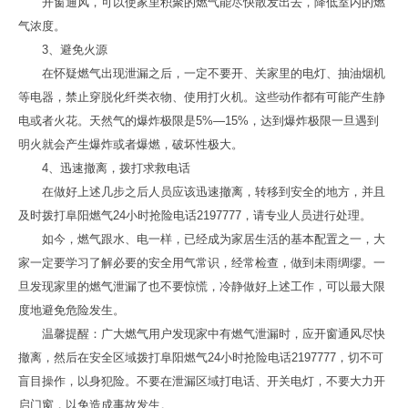
开窗通风，可以使家里积聚的燃气能尽快散发出去，降低室内的燃
气浓度。
3、避免火源
在怀疑燃气出现泄漏之后，一定不要开、关家里的电灯、抽油烟机
等电器，禁止穿脱化纤类衣物、使用打火机。这些动作都有可能产生静
电或者火花。天然气的爆炸极限是5%—15%，达到爆炸极限一旦遇到
明火就会产生爆炸或者爆燃，破坏性极大。
4、迅速撤离，拨打求救电话
在做好上述几步之后人员应该迅速撤离，转移到安全的地方，并且
及时拨打阜阳燃气24小时抢险电话2197777，请专业人员进行处理。
如今，燃气跟水、电一样，已经成为家居生活的基本配置之一，大
家一定要学习了解必要的安全用气常识，经常检查，做到未雨绸缪。一
旦发现家里的燃气泄漏了也不要惊慌，冷静做好上述工作，可以最大限
度地避免危险发生。
温馨提醒：广大燃气用户发现家中有燃气泄漏时，应开窗通风尽快
撤离，然后在安全区域拨打阜阳燃气24小时抢险电话2197777，切不可
盲目操作，以身犯险。不要在泄漏区域打电话、开关电灯，不要大力开
启门窗，以免造成事故发生。