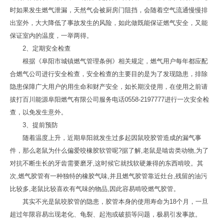
时如果发生燃气泄漏，天然气会被厨房门阻挡，会随着空气流通慢慢排
出室外，大大降低了事故发生的风险，如此做既能保证燃气安全，又能
保证室内的温度，一举两得。
2、定期安全检查
根据《阜阳市城镇燃气管理条例》相关规定，燃气用户每年都应配
合燃气公司进行安全检查，安全检查的主要目的是为了发现隐患，排除
隐患保障广大用户的用生命和财产安全，如长期没使用，在使用之前请
拔打百川能源阜阳燃气有限公司服务电话0558-2197777进行一次安全检
查，以免发生意外。
3、提前预防
随着温度上升，近期阜阳就发生过多起因鼠咬胶管造成的漏气事
件，那么老鼠为什么偏爱咬橡胶软管呢?据了解,老鼠是啮齿类动物,为了
对抗不断生长的牙齿需要磨牙,这时候它就找软硬兼得的东西啃咬。其
次,燃气胶管有一种独特的橡胶气味,并且燃气胶管靠近灶台,残留的油污
比较多,老鼠比较喜欢有气味的物品,因此容易啃咬燃气胶管。
其实不光是鼠咬胶管的隐患，胶管本身的使用寿命为18个月，一旦
超过年限容易出现老化、龟裂、起泡或破损等问题，极易引发事故。