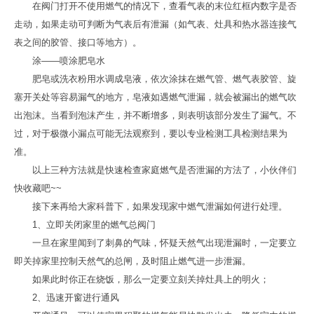
在阀门打开不使用燃气的情况下，查看气表的末位红框内数字是否
走动，如果走动可判断为气表后有泄漏（如气表、灶具和热水器连接气
表之间的胶管、接口等地方）。
涂——喷涂肥皂水
肥皂或洗衣粉用水调成皂液，依次涂抹在燃气管、燃气表胶管、旋
塞开关处等容易漏气的地方，皂液如遇燃气泄漏，就会被漏出的燃气吹
出泡沫。当看到泡沫产生，并不断增多，则表明该部分发生了漏气。不
过，对于极微小漏点可能无法观察到，要以专业检测工具检测结果为
准。
以上三种方法就是快速检查家庭燃气是否泄漏的方法了，小伙伴们
快收藏吧~~
接下来再给大家科普下，如果发现家中燃气泄漏如何进行处理。
1、立即关闭家里的燃气总阀门
一旦在家里闻到了刺鼻的气味，怀疑天然气出现泄漏时，一定要立
即关掉家里控制天然气的总闸，及时阻止燃气进一步泄漏。
如果此时你正在烧饭，那么一定要立刻关掉灶具上的明火；
2、迅速开窗进行通风